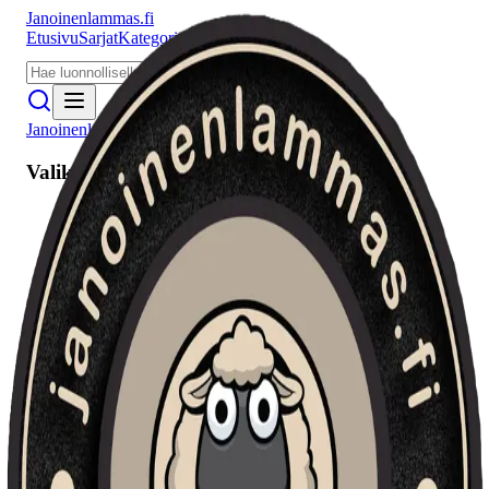
Janoinenlammas.fi
Etusivu
Sarjat
Kategoriat
Puhujat
Meistä
Janoinenlammas.fi
Valikko
Etusivu
Sarjat
Kategoriat
Puhujat
Haku
Tietosuojaseloste
Seuraa meitä
Facebook
Instagram
YouTube
©
2026
Janoinenlammas.fi. Kaikki oikeudet pidätetään.