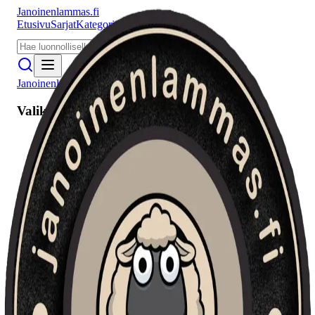
Janoinenlammas.fi
Etusivu
Sarjat
Kategoriat
Puhujat
Meistä
Janoinenlammas.fi
Valikko
Etusivu
Sarjat
Kategoriat
Puhujat
Haku
Tietosuojaseloste
Seuraa meitä
Facebook
Instagram
YouTube
©
2026
Janoinenlammas.fi. Kaikki oikeudet pidätetään.