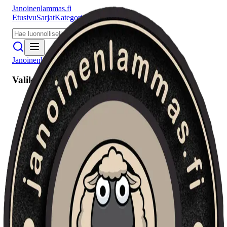
Janoinenlammas.fi
Etusivu
Sarjat
Kategoriat
Puhujat
Meistä
Janoinenlammas.fi
Valikko
Etusivu
Sarjat
Kategoriat
Puhujat
Haku
Tietosuojaseloste
Seuraa meitä
Facebook
Instagram
YouTube
©
2026
Janoinenlammas.fi. Kaikki oikeudet pidätetään.