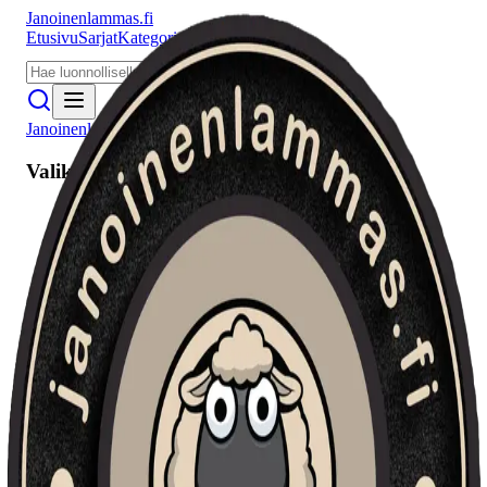
Janoinenlammas.fi
Etusivu
Sarjat
Kategoriat
Puhujat
Meistä
Janoinenlammas.fi
Valikko
Etusivu
Sarjat
Kategoriat
Puhujat
Haku
Tietosuojaseloste
Seuraa meitä
Facebook
Instagram
YouTube
©
2026
Janoinenlammas.fi. Kaikki oikeudet pidätetään.