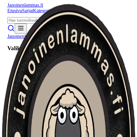
Janoinenlammas.fi
Etusivu
Sarjat
Kategoriat
Puhujat
Meistä
Janoinenlammas.fi
Valikko
Etusivu
Sarjat
Kategoriat
Puhujat
Haku
Tietosuojaseloste
Seuraa meitä
Facebook
Instagram
YouTube
©
2026
Janoinenlammas.fi. Kaikki oikeudet pidätetään.