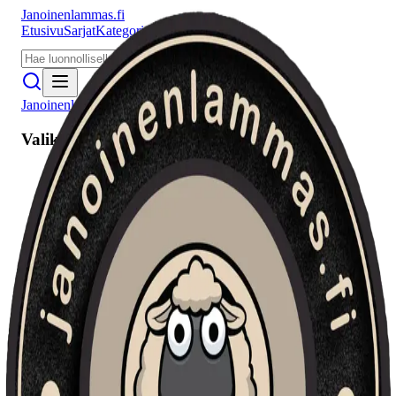
Janoinenlammas.fi
Etusivu
Sarjat
Kategoriat
Puhujat
Meistä
Janoinenlammas.fi
Valikko
Etusivu
Sarjat
Kategoriat
Puhujat
Haku
Tietosuojaseloste
Seuraa meitä
Facebook
Instagram
YouTube
©
2026
Janoinenlammas.fi. Kaikki oikeudet pidätetään.