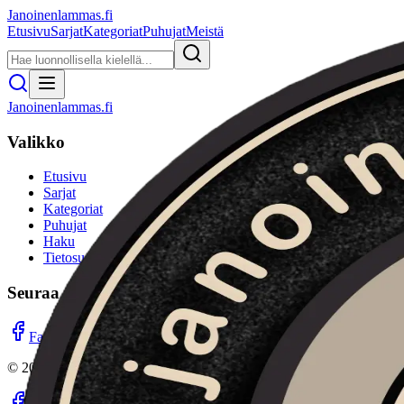
Janoinenlammas.fi
Etusivu
Sarjat
Kategoriat
Puhujat
Meistä
Janoinenlammas.fi
Valikko
Etusivu
Sarjat
Kategoriat
Puhujat
Haku
Tietosuojaseloste
Seuraa meitä
Facebook
Instagram
YouTube
©
2026
Janoinenlammas.fi. Kaikki oikeudet pidätetään.