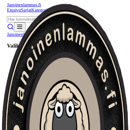
Janoinenlammas.fi
Etusivu
Sarjat
Kategoriat
Puhujat
Meistä
Janoinenlammas.fi
Valikko
Etusivu
Sarjat
Kategoriat
Puhujat
Haku
Tietosuojaseloste
Seuraa meitä
Facebook
Instagram
YouTube
©
2026
Janoinenlammas.fi. Kaikki oikeudet pidätetään.