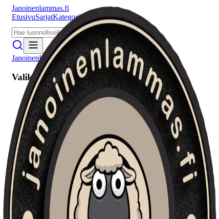
Janoinenlammas.fi
Etusivu
Sarjat
Kategoriat
Puhujat
Meistä
Janoinenlammas.fi
Valikko
Etusivu
Sarjat
Kategoriat
Puhujat
Haku
Tietosuojaseloste
Seuraa meitä
Facebook
Instagram
YouTube
©
2026
Janoinenlammas.fi. Kaikki oikeudet pidätetään.