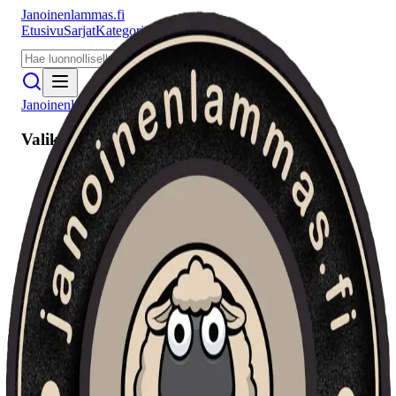
Janoinenlammas.fi
Etusivu
Sarjat
Kategoriat
Puhujat
Meistä
Janoinenlammas.fi
Valikko
Etusivu
Sarjat
Kategoriat
Puhujat
Haku
Tietosuojaseloste
Seuraa meitä
Facebook
Instagram
YouTube
©
2026
Janoinenlammas.fi. Kaikki oikeudet pidätetään.