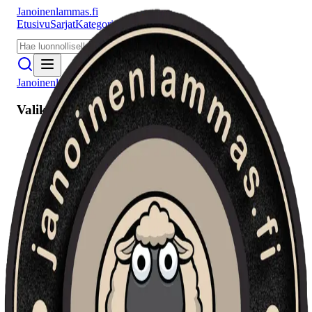
Janoinenlammas.fi
Etusivu
Sarjat
Kategoriat
Puhujat
Meistä
Janoinenlammas.fi
Valikko
Etusivu
Sarjat
Kategoriat
Puhujat
Haku
Tietosuojaseloste
Seuraa meitä
Facebook
Instagram
YouTube
©
2026
Janoinenlammas.fi. Kaikki oikeudet pidätetään.