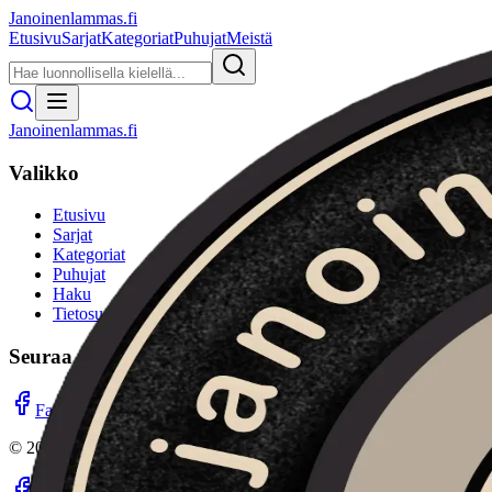
Janoinenlammas.fi
Etusivu
Sarjat
Kategoriat
Puhujat
Meistä
Janoinenlammas.fi
Valikko
Etusivu
Sarjat
Kategoriat
Puhujat
Haku
Tietosuojaseloste
Seuraa meitä
Facebook
Instagram
YouTube
©
2026
Janoinenlammas.fi. Kaikki oikeudet pidätetään.