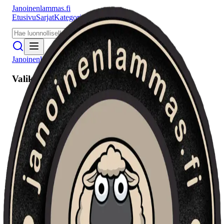
Janoinenlammas.fi
Etusivu
Sarjat
Kategoriat
Puhujat
Meistä
Janoinenlammas.fi
Valikko
Etusivu
Sarjat
Kategoriat
Puhujat
Haku
Tietosuojaseloste
Seuraa meitä
Facebook
Instagram
YouTube
©
2026
Janoinenlammas.fi. Kaikki oikeudet pidätetään.