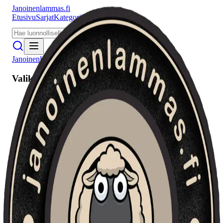
Janoinenlammas.fi
Etusivu
Sarjat
Kategoriat
Puhujat
Meistä
Janoinenlammas.fi
Valikko
Etusivu
Sarjat
Kategoriat
Puhujat
Haku
Tietosuojaseloste
Seuraa meitä
Facebook
Instagram
YouTube
©
2026
Janoinenlammas.fi. Kaikki oikeudet pidätetään.