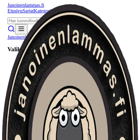
Janoinenlammas.fi
Etusivu
Sarjat
Kategoriat
Puhujat
Meistä
Janoinenlammas.fi
Valikko
Etusivu
Sarjat
Kategoriat
Puhujat
Haku
Tietosuojaseloste
Seuraa meitä
Facebook
Instagram
YouTube
©
2026
Janoinenlammas.fi. Kaikki oikeudet pidätetään.