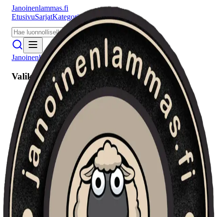
Janoinenlammas.fi
Etusivu
Sarjat
Kategoriat
Puhujat
Meistä
Janoinenlammas.fi
Valikko
Etusivu
Sarjat
Kategoriat
Puhujat
Haku
Tietosuojaseloste
Seuraa meitä
Facebook
Instagram
YouTube
©
2026
Janoinenlammas.fi. Kaikki oikeudet pidätetään.