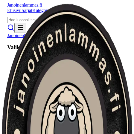
Janoinenlammas.fi
Etusivu
Sarjat
Kategoriat
Puhujat
Meistä
Janoinenlammas.fi
Valikko
Etusivu
Sarjat
Kategoriat
Puhujat
Haku
Tietosuojaseloste
Seuraa meitä
Facebook
Instagram
YouTube
©
2026
Janoinenlammas.fi. Kaikki oikeudet pidätetään.