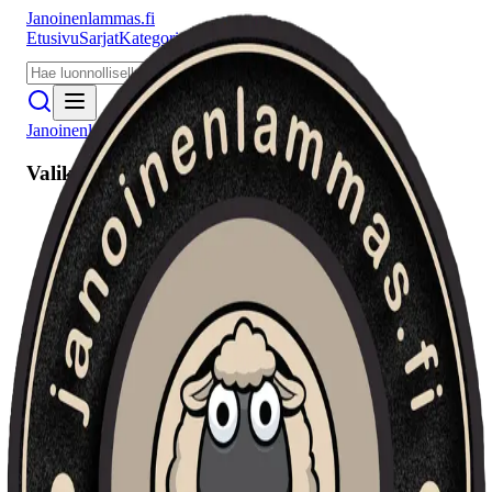
Janoinenlammas.fi
Etusivu
Sarjat
Kategoriat
Puhujat
Meistä
Janoinenlammas.fi
Valikko
Etusivu
Sarjat
Kategoriat
Puhujat
Haku
Tietosuojaseloste
Seuraa meitä
Facebook
Instagram
YouTube
©
2026
Janoinenlammas.fi. Kaikki oikeudet pidätetään.