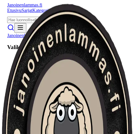
Janoinenlammas.fi
Etusivu
Sarjat
Kategoriat
Puhujat
Meistä
Janoinenlammas.fi
Valikko
Etusivu
Sarjat
Kategoriat
Puhujat
Haku
Tietosuojaseloste
Seuraa meitä
Facebook
Instagram
YouTube
©
2026
Janoinenlammas.fi. Kaikki oikeudet pidätetään.